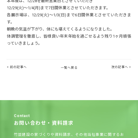
a
本年度は、12/28を最終営業日とさせていただき
12/29(火)～1/4(月)まで7日間休業とさせていただきます。
各展示場は、12/29(火)～1/3(日)まで6日間休業とさせていただきま
v
す。
朝晩の気温が下がり、体にも堪えてくるようになりました。
体調管理を徹底し、皆様良い年末年始を過ごせるよう残り1ヶ月頑張
i
っていきましょう。
g
< 前の記事へ
次の記事へ >
一覧へ戻る
a
t
i
Contact
お問い合わせ・資料請求
o
竹並建設の家づくりや資料請求、その他当社事業に関するお